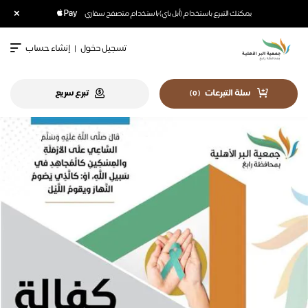
×
يمكنك التبرع باستخدام (أبل باي) باستخدام متصفح سفاري
تسجيل دخول
|
إنشاء حساب
سلة التبرعات
تبرع سريع
)
0
(