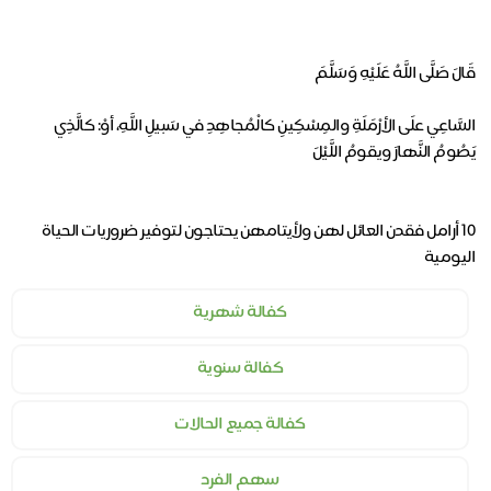
‎السَّاعِي علَى الأرْمَلَةِ والمِسْكِينِ كالْمُجاهِدِ في سَبيلِ اللَّهِ، أوْ: كالَّذِي
١٠ أرامل فقدن العائل لهن ولأيتامهن يحتاجون لتوفير ضروريات الحياة
اليومية
كفالة شهرية
كفالة سنوية
كفالة جميع الحالات
سهم الفرد