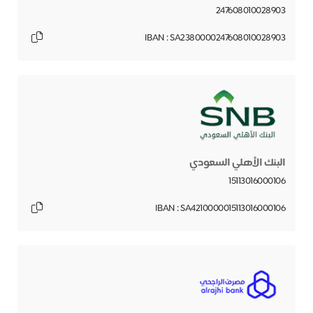
247608010028903
IBAN : SA2380000247608010028903
البنك الأهلي السعودي
15113016000106
IBAN : SA4210000015113016000106