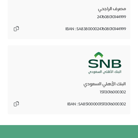
مصرف الراجحي
247608010144999
IBAN : SA8380000247608010144999
البنك الأهلي السعودي
15113016000302
IBAN : SA8510000015113016000302