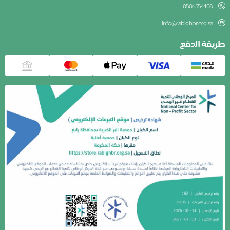
0506554408
info@rabighbr.org.sa
يقة الدفع