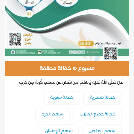
مشروع 10 كفالة مطلقة
‎قَالَ صَلَّى اللَّهُ عَلَيْهِ وَسَلَّمَ ‎من نفَّسَ عن مسلمٍ كُربةً مِن كُربِ
الدُّنيا نفَّسَ الل...
كفالة شهرية
كفالة سنوية
كفالة جميع الحالات
سهم الفرد
سهم الوالدين
سهم الإحسان