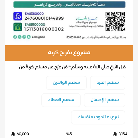
مشروع تفريج كربة
قال النَّبيُّ صلَّى اللهُ عليه وسلَّم: " مَن فرَّج عن مسلمٍ كربةً من
كرب الدنيا نفَّس الله عنه ك...
سهم الفرد
سهم الوالدين
سهم الإحسان
سهم العطاء
تبرع بما تجود به نفسك
60,000
%5
3,154