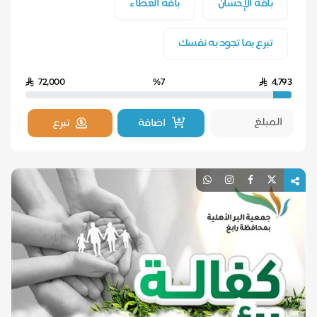
باقة الإحسان
باقة العطاء
تبرع بما تجود به نفسك
72,000
%7
4,793
اضافة
تبرع