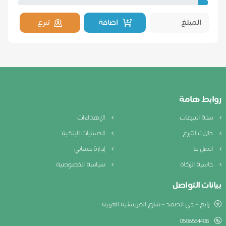
اضافة
تبرع
روابط هامة
سلة التبرعات
الإهداءات
حالات التبرع
الحسابات البنكية
اتصل بنا
إدارة حسابي
حاسبة الزكاة
سياسة الخصوصية
بيانات التواصل
رابغ – حي الصمد – شارع الفريسنية الغربية
0506554408