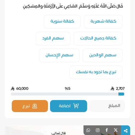
‎قَالَ صَلَّى اللَّهُ عَلَيْهِ وَسَلَّمَ ‎السَّاعِي علَى الأرْمَلَةِ والمِسْكِينِ
كالْمُجاهِد...
كفالة شهرية
كفالة سنوية
كفالة جميع الحالات
سهم الفرد
سهم الوالدين
سهم الإحسان
تبرع بما تجود به نفسك
60,000
%5
2,707
اضافة
تبرع