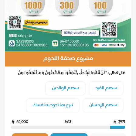
مشروع صدقة اللحوم
قال تعالى: " لَنْ تَنَالُوا الْبِرَّ حَتَّى تُنْفِقُوا مِمَّا تُحِبُّونَ وَمَا تُنْفِقُوا مِنْ
شَ...
سهم الفرد
سهم الوالدين
سهم الإحسان
تبرع بما تجود به نفسك
62,000
%13
7,971