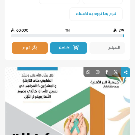
تبرع بما تجود به نفسك
60,000
%1
779
اضافة
تبرع