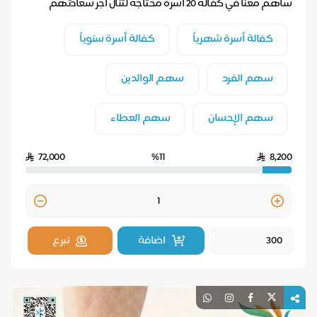
ساهم معنا في كفالة 20 أسرة محتاجة لتنال أجر سعادتهم
وتفريج كربتهم قال ﷺ : ( السَّاعِي علَى الأرْم...
كفالة أسرة شهرياً
كفالة أسرة سنوياً
سهم الفرد
سهم الوالدين
سهم الإحسان
سهم العطاء
72,000
%11
8,200
Quantity
اضافة
تبرع