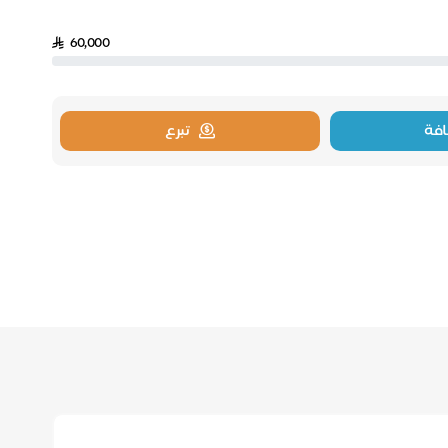
60,000
فة
تبرع