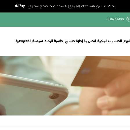
يمكنك التبرع باستخدام (أبل باي) باستخدام متصفح سفاري
0506554408
تبرع
الحسابات البنكية
اتصل بنا
إدارة حسابي
حاسبة الزكاة
سياسة الخصوصية