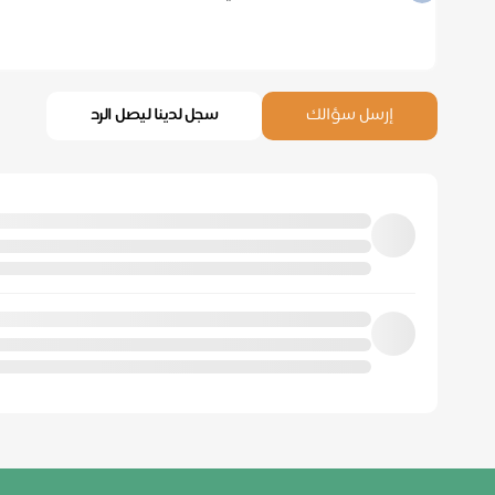
إرسل سؤالك
سجل لدينا ليصل الرد