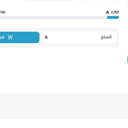
%5
2,707
اضا