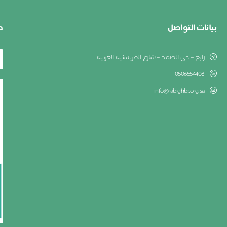
بيانات التواصل
ط
رابغ – حي الصمد – شارع الفريسنية الغربية
0506554408
info@rabighbr.org.sa