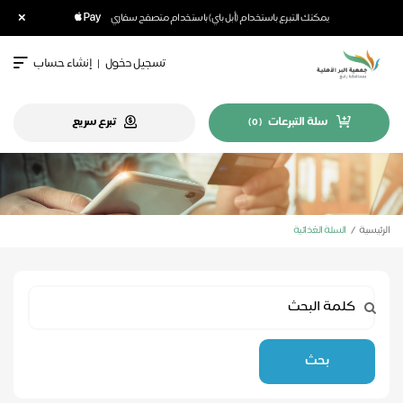
×
يمكنك التبرع باستخدام (أبل باي) باستخدام متصفح سفاري
تسجيل دخول
|
إنشاء حساب
سلة التبرعات
تبرع سريع
)
0
(
الرئيسية
السلة الغذائية
بحث