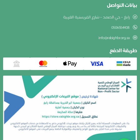
بيانات التواصل
رابغ – حي الصمد – شارع الفريسنية الغربية
0506554408
info@rabighbr.org.sa
طريقة الدفع