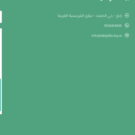
رابغ – حي الصمد – شارع الفريسنية الغربية
0506554408
info@rabighbr.org.sa