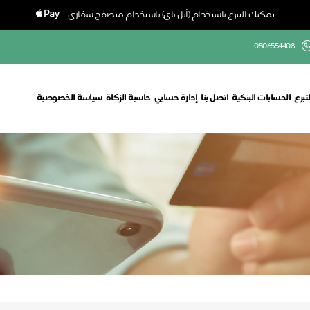
يمكنك التبرع باستخدام (أبل باي) باستخدام متصفح سفاري
0506554408
تبرع
الحسابات البنكية
اتصل بنا
إدارة حسابي
حاسبة الزكاة
سياسة الخصوصية